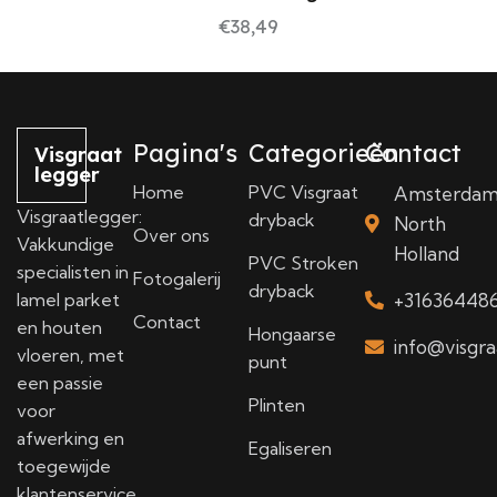
€
38,49
Pagina's
Categorieën
Contact
Visgraat
legger
Home
PVC Visgraat
Amsterda
Visgraatlegger:
dryback
North
Over ons
Vakkundige
Holland
PVC Stroken
specialisten in
Fotogalerij
dryback
lamel parket
+31636448
Contact
en houten
Hongaarse
info@visgra
vloeren, met
punt
een passie
Plinten
voor
afwerking en
Egaliseren
toegewijde
klantenservice.