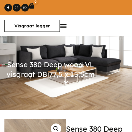
0
Winkelwagen
Visgraat legger
Sense 380 Deep wood VL
visgraat DB 77,5 x 15,5cm
Sense 380 Deep