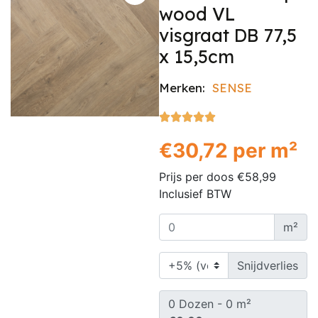
wood VL
visgraat DB 77,5
x 15,5cm
Merken:
SENSE





€
30,72
per m²
Prijs per doos
€
58,99
Inclusief BTW
m²
Snijdverlies
0
Dozen -
0
m²