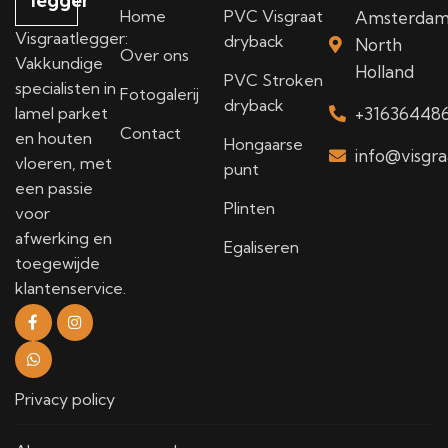
legger
Home
PVC Visgraat
Amsterda
Visgraatlegger:
dryback
North
Over ons
Vakkundige
Holland
PVC Stroken
specialisten in
Fotogalerij
dryback
lamel parket
+31636448
Contact
en houten
Hongaarse
info@visgra
vloeren, met
punt
een passie
Plinten
voor
afwerking en
Egaliseren
toegewijde
klantenservice.
Privacy policy