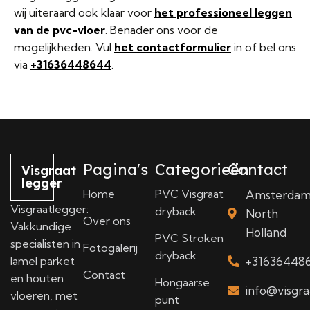
wij uiteraard ook klaar voor
het professioneel leggen
van de pvc-vloer
. Benader ons voor de
mogelijkheden. Vul
het contactformulier
in of bel ons
via
+31636448644
.
Pagina's
Categorieën
Contact
Visgraat
legger
Home
PVC Visgraat
Amsterda
Visgraatlegger:
dryback
North
Over ons
Vakkundige
Holland
PVC Stroken
specialisten in
Fotogalerij
dryback
lamel parket
+31636448
Contact
en houten
Hongaarse
info@visgra
vloeren, met
punt