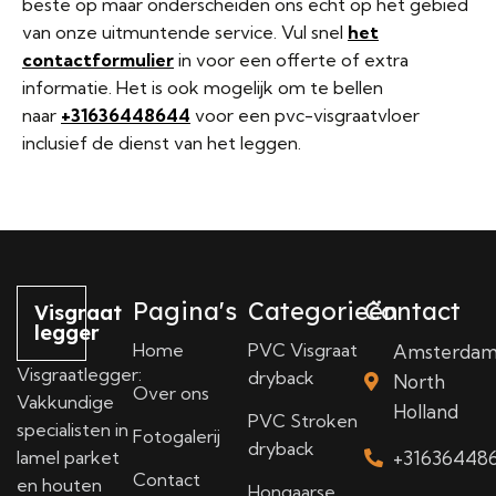
beste op maar onderscheiden ons echt op het gebied
van onze uitmuntende service. Vul snel
het
contactformulier
in voor een offerte of extra
informatie. Het is ook mogelijk om te bellen
naar
+31636448644
voor een pvc-visgraatvloer
inclusief de dienst van het leggen.
Pagina's
Categorieën
Contact
Visgraat
legger
Home
PVC Visgraat
Amsterda
Visgraatlegger:
dryback
North
Over ons
Vakkundige
Holland
PVC Stroken
specialisten in
Fotogalerij
dryback
lamel parket
+31636448
Contact
en houten
Hongaarse