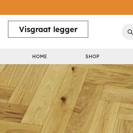
Visgraat legger
HOME
SHOP