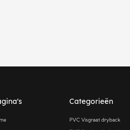
gina's
Categorieën
me
PVC Visgraat dryback