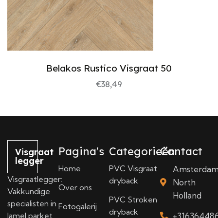
Belakos Rustico Visgraat 50
€
38,49
Pagina's
Categorieën
Contact
Visgraat
legger
Home
PVC Visgraat
Amsterda
Visgraatlegger:
dryback
North
Over ons
Vakkundige
Holland
PVC Stroken
specialisten in
Fotogalerij
dryback
lamel parket
+31636448