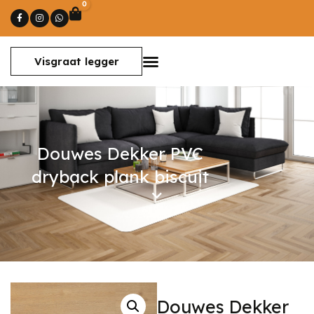
0
Winkelwagen
Visgraat legger
Douwes Dekker PVC
dryback plank biscuit
Douwes Dekker