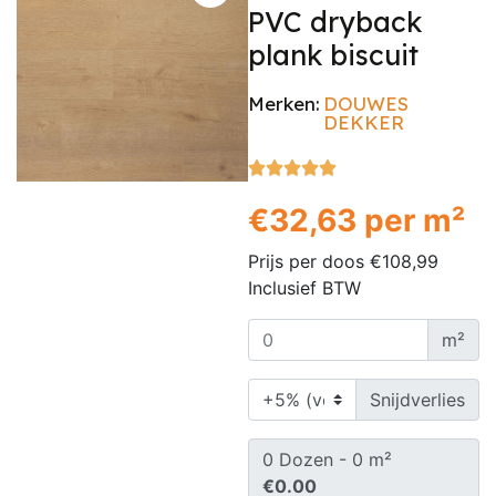
PVC dryback
plank biscuit
Merken:
DOUWES
DEKKER





€
32,63
per m²
Prijs per doos
€
108,99
Inclusief BTW
m²
Snijdverlies
0
Dozen -
0
m²
€0.00