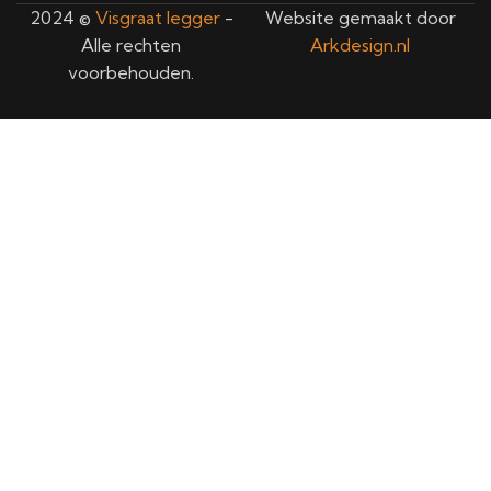
2024 ©
Visgraat legger
-
Website gemaakt door
Alle rechten
Arkdesign.nl
voorbehouden.